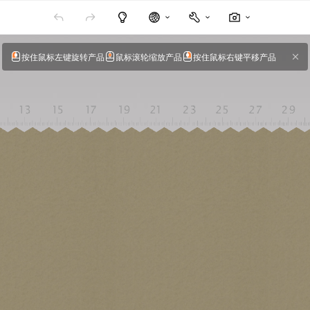
按住鼠标左键旋转产品
鼠标滚轮缩放产品
按住鼠标右键平移产品