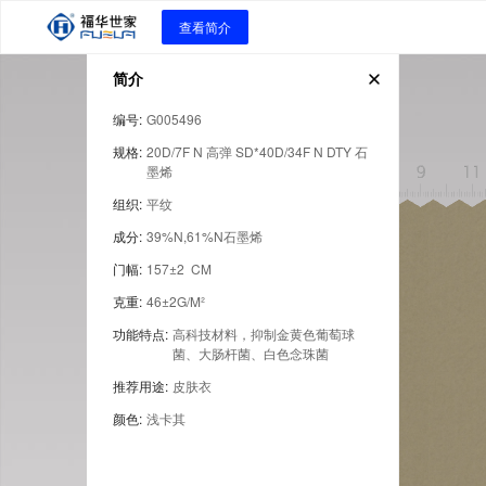
查看简介
简介
编号
:
G005496
规格
:
20D/7F N 高弹 SD*40D/34F N DTY 石
墨烯
组织
:
平纹
成分
:
39%N,61%N石墨烯
门幅
:
157±2  CM
克重
:
46±2G/M²
功能特点
:
高科技材料，抑制金黄色葡萄球
菌、大肠杆菌、白色念珠菌
推荐用途
:
皮肤衣
颜色
:
浅卡其