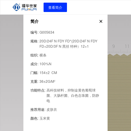
查看简介
简介
编号
:
G005634
规格
:
20D/24F N FDY FD*(20D/24F N FDY 
FD+20D/3F N 黑丝 特种）12+1
组织
:
横条
成分
:
100%N
门幅
:
154±2  CM
克重
:
36±2G/M²
功能特点
:
高科技材料，抑制金黄色葡萄球
菌、大肠杆菌、白色念珠菌，防静
电
推荐用途
:
皮肤衣
颜色
:
玉米黄