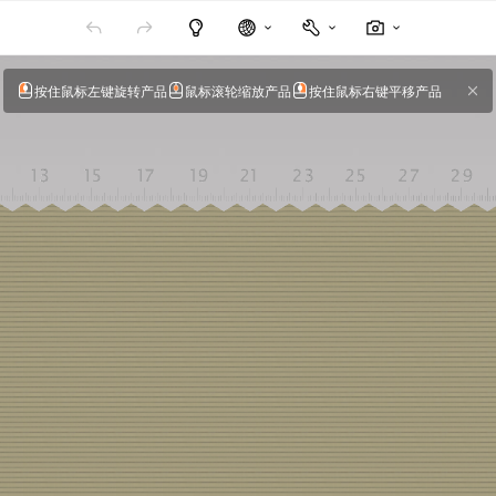
按住鼠标左键旋转产品
鼠标滚轮缩放产品
按住鼠标右键平移产品