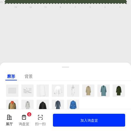
廓形
背景
0
加入询盘篮
展厅
询盘篮
扫一扫