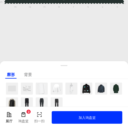
廓形
背景
0
加入询盘篮
展厅
询盘篮
扫一扫